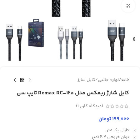
برای بزرگنمایی کلیک کنید
خانه
/
لوازم جانبی
/
کابل شارژ
کابل شارژ ریمکس مدل Remax RC-12a تایپ سی
(دیدگاه کاربر
1
)
199,000
تومان
طول یک متر
توان خروجی 2.4 آمپر