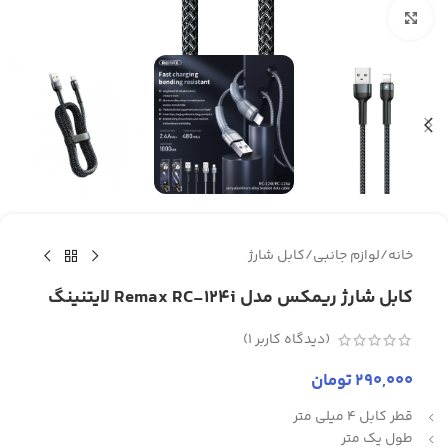
برای بزرگنمایی کلیک کنید
خانه
/
لوازم جانبی
/
کابل شارژ
کابل شارژ ریمکس مدل Remax RC-124i لایتنینگ
(دیدگاه کاربر
1
)
290,000
تومان
قطر کابل 4 میلی متر
طول یک متر