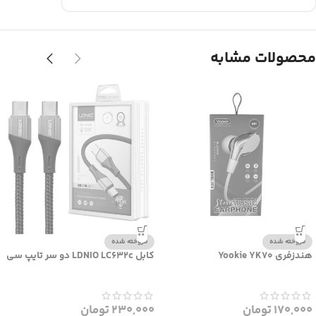
محصولات مشابه
فروخته شده
فروخته شده
هندزفری Yookie YK70
کابل LDNIO LC632c دو سر تایپ سی
170,000
تومان
230,000
تومان