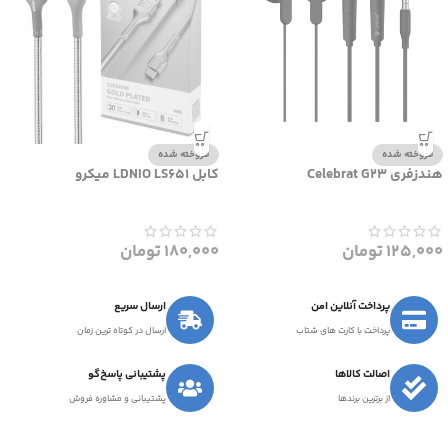
فروخته شده
فروخته شده
هندزفری Celebrat G23
کابل LDNIO LS651 میکرو
125,000
تومان
180,000
تومان
پرداخت آنلاین امن
ارسال سریع
پرداخت با کارت های شتاب
ارسال در کوتاه ترین زمان
اصالت کالاها
پشتیبانی پاسخ‌گو
از برترین برندها
پشتیبانی و مشاوره فروش