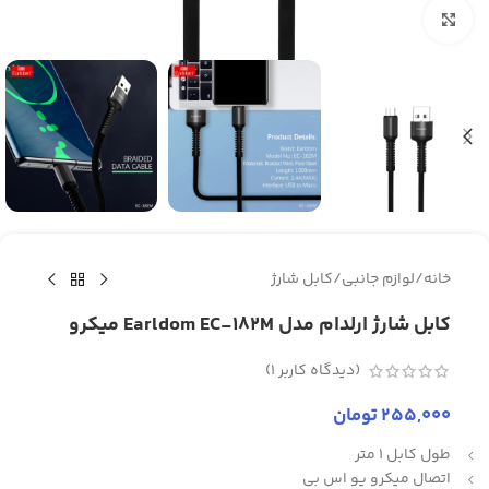
برای بزرگنمایی کلیک کنید
خانه
/
لوازم جانبی
/
کابل شارژ
کابل شارژ ارلدام مدل Earldom EC-182M میکرو
(دیدگاه کاربر
1
)
255,000
تومان
طول کابل 1 متر
اتصال میکرو یو اس بی