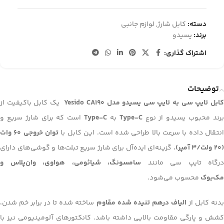
دسته:
کابل شارژ
,
لوازم جانبی
برند:
یسیدو
اشتراک گذاری:
توضیحات
ابل تایپ سی به تایپ سی یسیدو مدل Yesido CA190
یک کابل باکیفیت از
رند محبوب یسیدو از نوع
Type-C
به
Type-C
است که برای شارژ سریع و
نتقال داده با سرعت بالا طراحی شده است. این کابل با
توان خروجی 60 وات
20 ولت/3 آمپر)
، گزینه‌ای ایده‌آل برای شارژ سریع تبلت‌ها و گوشی‌های دارای
درگاه تایپ سی مانند
سامسونگ، شیائومی، هواوی، وان‌پلاس و
مک‌بوک
محسوب می‌شود.
دنه کابل از
الیاف درهم تنیده شده مقاوم
ساخته شده تا در برابر خم شدن،
کشش و پارگی مقاومت بالایی داشته باشد. کانکتورهای آلومینیومی نیز با