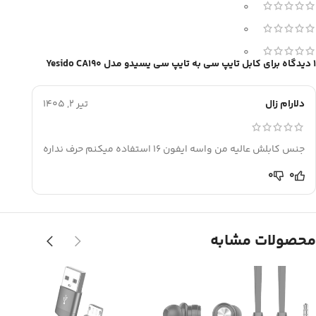
0
0
0
1 دیدگاه برای
کابل تایپ سی به تایپ سی یسیدو مدل Yesido CA190
دلارام زال
تیر 2, 1405
جنس کابلش عالیه من واسه ایفون 16 استفاده میکنم حرف نداره
0
0
محصولات مشابه