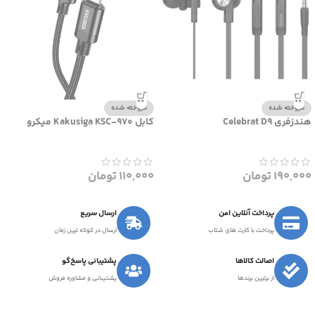
فروخته شده
فروخته شده
هندزفری Celebrat D9
کابل Kakusiga KSC-970 میکرو
190,000
تومان
110,000
تومان
پرداخت آنلاین امن
ارسال سریع
پرداخت با کارت های شتاب
ارسال در کوتاه ترین زمان
اصالت کالاها
پشتیبانی پاسخ‌گو
از برترین برندها
پشتیبانی و مشاوره فروش