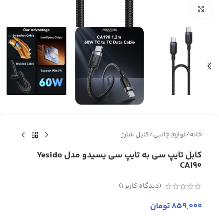
برای بزرگنمایی کلیک کنید
خانه
/
لوازم جانبی
/
کابل شارژ
کابل تایپ سی به تایپ سی یسیدو مدل Yesido
CA190
(دیدگاه کاربر
1
)
859,000
تومان