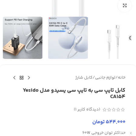
برای بزرگنمایی کلیک کنید
خانه
/
لوازم جانبی
/
کابل شارژ
کابل تایپ سی به تایپ سی یسیدو مدل Yesido
CA154
(دیدگاه کاربر
1
)
544,000
تومان
حداکثر توان خروجی 60W