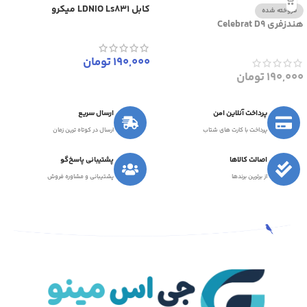
کابل LDNIO Ls831 میکرو
فروخته شده
هندزفری Celebrat D9
190,000
تومان
190,000
تومان
پرداخت آنلاین امن
ارسال سریع
پرداخت با کارت های شتاب
ارسال در کوتاه ترین زمان
اصالت کالاها
پشتیبانی پاسخ‌گو
از برترین برندها
پشتیبانی و مشاوره فروش