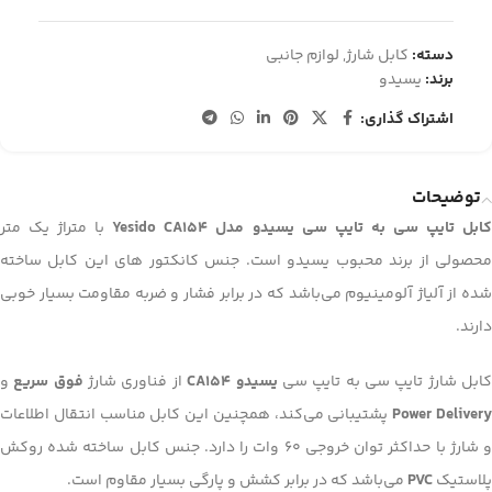
دسته:
کابل شارژ
,
لوازم جانبی
برند:
یسیدو
اشتراک گذاری:
توضیحات
ابل تایپ سی به تایپ سی یسیدو مدل Yesido CA154
با متراژ یک متر
محصولی از برند محبوب یسیدو است. جنس کانکتور های این کابل ساخته
شده از آلیاژ آلومینیوم می‌باشد که در برابر فشار و ضربه مقاومت بسیار خوبی
دارند.
ابل شارژ تایپ سی به تایپ سی
یسیدو CA154
از فناوری شارژ
فوق سریع
و
Power Deliver
پشتیبانی می‌کند، همچنین این کابل مناسب انتقال اطلاعات
و شارژ با حداکثر توان خروجی 60 وات را دارد. جنس کابل ساخته شده روکش
پلاستیک
PVC
می‌باشد که در برابر کشش و پارگی بسیار مقاوم است.