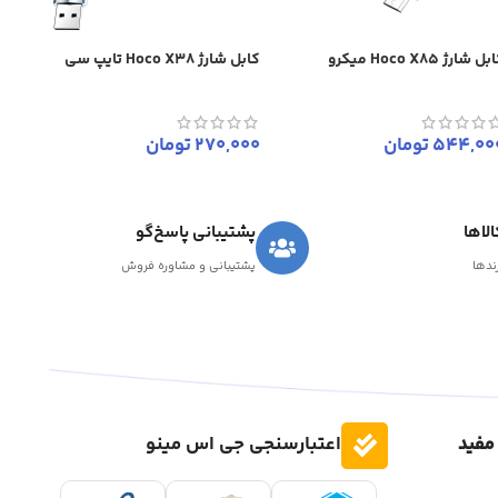
ل شارژ Hoco X85 میکرو
کابل شارژ Hoco X38 تایپ سی
544,00
تومان
270,000
تومان
لاها
پشتیبانی پاسخ‌گو
رندها
پشتیبانی و مشاوره فروش
مفید
اعتبارسنجی جی اس مینو