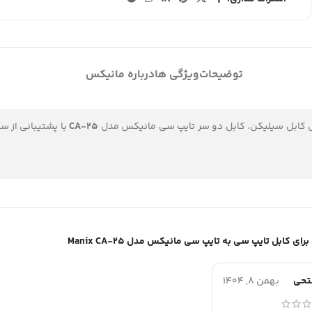
توضیحات
ویژگی ها
درباره مانیکس
CA-25
کابل تایپ سی به تایپ سی مانیکس مدل Manix CA-25
فتحی
بهمن 8, 1404