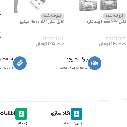
کاب
فروخته شده
فروخته شده
کابل Hoco X76 چند کاره
کابل شارژ Hoco X86 میکرو
0
160,000
تومان
125,000
تومان
بازگشت وجه
اصالت کا
در صورت عدم رضایت
از برترین ب
آگاه سازی
اطلاعات 
خرید اقساطی
مجله