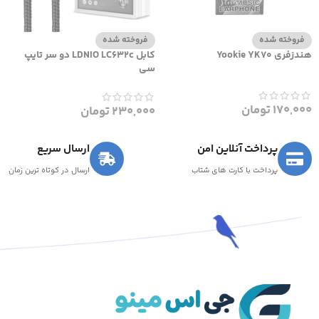
فروخته شده
فروخته شده
هندزفری Yookie YK70
کابل LDNIO LC632c دو سر تایپ
سی
170,000
تومان
230,000
تومان
پرداخت آنلاین امن
ارسال سریع
پرداخت با کارت های شتاب
ارسال در کوتاه ترین زمان