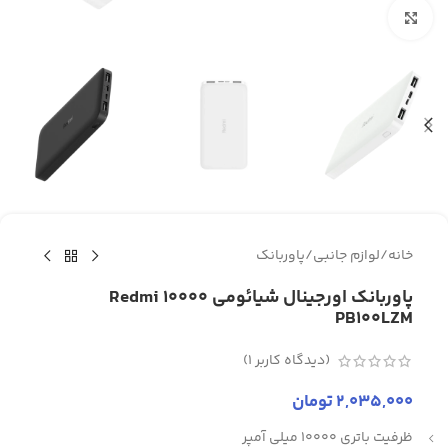
برای بزرگنمایی کلیک کنید
خانه
/
لوازم جانبی
/
پاوربانک
پاوربانک اورجینال شیائومی 10000 Redmi
PB100LZM
(دیدگاه کاربر
1
)
2,035,000
تومان
ظرفیت باتری 10000 میلی آمپر