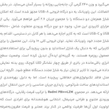
می‌گیرد و وزن ۲۴۰ گرمی آن، جابه‌جایی روزانه را بسیار آسان می‌سازد. در بخش
اتصالات، این پاوربانک به دو درگاه خروجی USB-A مجهز شده است که امکان
شارژ همزمان دو دستگاه را با مجموع جریان ۲.۶ آمپر فراهم می‌آورد. یکی از
مزایای کاربردی این مدل، وجود دو نوع درگاه ورودی متفاوت شامل Micro-
USB و USB-C است که به کاربر اجازه می‌دهد با هر کابل در دسترسی، اقدام به
شارژ مجدد خود پاوربانک نماید. توان خروجی کلی ۱۰ وات، این محصول را برای
کاربرانی که به دنبال یک شارژر استاندارد و بدون پیچیدگی برای استفاده‌های
معمول روزمره هستند، به گزینه‌ای ایده‌آل تبدیل کرده است. وضعیت سطح
انرژی باقی‌مانده در باتری از طریق چهار نشانگر LED کوچک روی بدنه نمایش
داده می‌شود تا کاربر از زمان نیاز به شارژ مجدد دستگاه مطلع شود. اگرچه این
مدل فاقد تکنولوژی‌های حفاظتی پیچیده است، اما به دلیل بهره‌مندی از
استانداردهای ساخت شیائومی، پایداری جریان مناسبی را در حین انتقال انرژی
رائه می‌دهد. در مجموع،
Redmi PB100LZM
با ترکیب قیمت رقابتی، درگاه‌های
ورودی متنوع و طراحی مینیمال، انتخابی هوشمندانه برای افرادی است که
اولویت اول آن‌ها ظرفیت واقعی در کنار برند معتبر و قیمت مقرون‌به‌صرفه