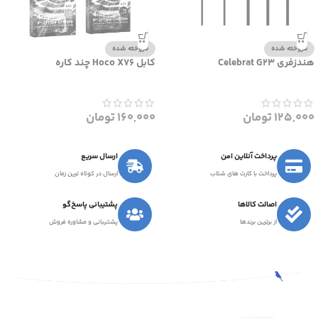
فروخته شده
فروخته شده
هندزفری Celebrat G23
کابل Hoco X76 چند کاره
125,000
تومان
160,000
تومان
پرداخت آنلاین امن
ارسال سریع
پرداخت با کارت های شتاب
ارسال در کوتاه ترین زمان
اصالت کالاها
پشتیبانی پاسخ‌گو
از برترین برندها
پشتیبانی و مشاوره فروش