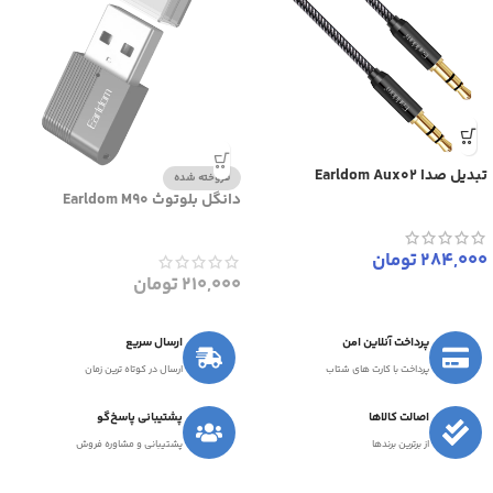
تبدیل صدا Earldom Aux02
فروخته شده
دانگل بلوتوث Earldom M90
284,000
تومان
210,000
تومان
پرداخت آنلاین امن
ارسال سریع
پرداخت با کارت های شتاب
ارسال در کوتاه ترین زمان
اصالت کالاها
پشتیبانی پاسخ‌گو
از برترین برندها
پشتیبانی و مشاوره فروش