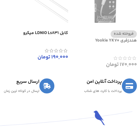
کابل LDNIO Ls831 میکرو
فروخته شده
هندزفری Yookie YK70
190,000
تومان
170,000
تومان
پرداخت آنلاین امن
ارسال سریع
پرداخت با کارت های شتاب
ارسال در کوتاه ترین زمان