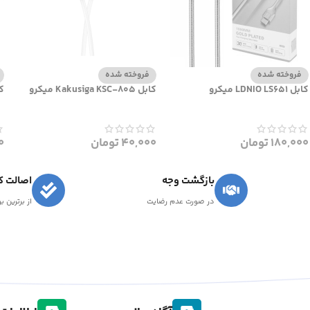
فروخته شده
فروخته شده
کابل LDNIO LS651 میکرو
کابل Kakusiga KSC-805 میکرو
کاب
180,000
تومان
40,000
تومان
0
بازگشت وجه
اصالت کا
در صورت عدم رضایت
از برترین ب