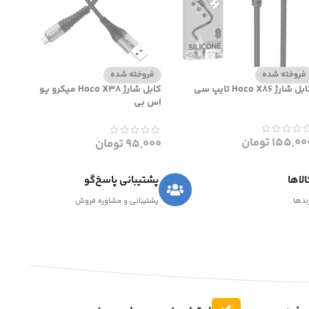
فروخته شده
فروخته شده
ل شارژ Hoco X86 تایپ سی
کابل شارژ Hoco X38 میکرو یو
اس بی
155,00
تومان
95,000
تومان
لاها
پشتیبانی پاسخ‌گو
رندها
پشتیبانی و مشاوره فروش