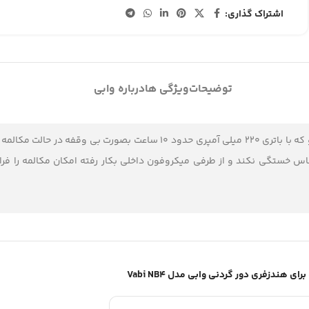
اشتراک گذاری:
توضیحات
ویژگی ها
درباره وابی
دارای ورژن بلوتوث 5.0 می باشد و که با باتری 220 میلی آمپری 
لانی مدت احساس خستگی نکند و از طرفی میکروفون داخلی بکار رفته امکان مکالمه
هندزفری دور گردنی وابی مدل Vabi NB4