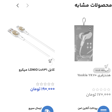
محصولات مشابه
کابل LDNIO Ls831 میکرو
فروخته شده
هندزفری Yookie YK70
190,000
تومان
170,000
تومان
پرداخت آنلاین امن
ارسال سریع