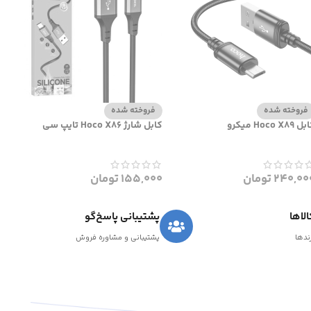
فروخته شده
فروخته شده
 Hoco X89 میکرو
کابل شارژ Hoco X86 تایپ سی
240,00
تومان
155,000
تومان
لاها
پشتیبانی پاسخ‌گو
رندها
پشتیبانی و مشاوره فروش