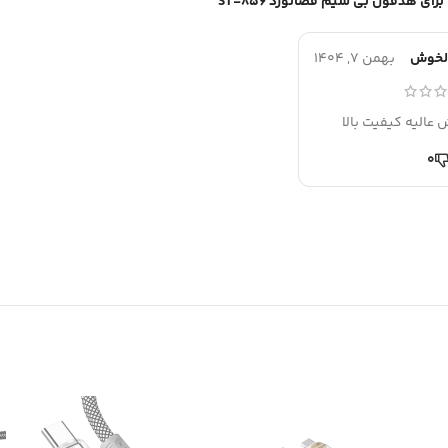
هدفون بی سیم فضانورد ST-856
لخوش
بهمن 7, 1404
عالیه کیفیت بالا
0