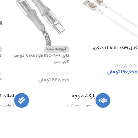
کابل LDNIO Ls831 میکرو
فروخته شده
کابل Kakusiga KSC-809 دو سر
کابل
تایپ سی
190,000
تومان
0
220,000
تومان
بازگشت وجه
اصالت کا
در صورت عدم رضایت
از برترین ب