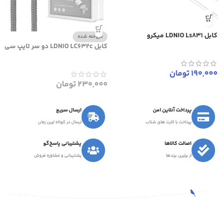
کابل LDNIO Ls831 میکرو
فروخته شده
کابل LDNIO LC632c دو سر تایپ سی
190,000
تومان
230,000
تومان
پرداخت آنلاین امن
ارسال سریع
پرداخت با کارت های شتاب
ارسال در کوتاه ترین زمان
اصالت کالاها
پشتیبانی پاسخ‌گو
از برترین برندها
پشتیبانی و مشاوره فروش