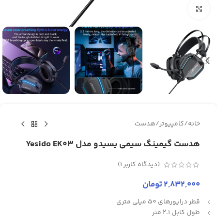
برای بزرگنمایی کلیک کنید
خانه
/
کامپیوتر
/
هدست
هدست گیمینگ سیمی یسیدو مدل Yesido EK03
(دیدگاه کاربر
1
)
2,832,000
تومان
قطر درایورهای 50 میلی متری
طول کابل 2.1 متر