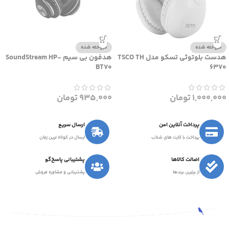
فروخته شده
فروخته شده
هدست بلوتوثی تسکو مدل TSCO TH
هدفون بی سیم SoundStream HP-
BT70
6370
1,000,000
تومان
935,000
تومان
پرداخت آنلاین امن
ارسال سریع
پرداخت با کارت های شتاب
ارسال در کوتاه ترین زمان
اصالت کالاها
پشتیبانی پاسخ‌گو
از برترین برندها
پشتیبانی و مشاوره فروش