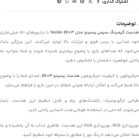
اشتراک گذاری:
توضیحات
هدست گیمینگ سیمی یسیدو مدل Yesido EK03
با درایورهای 50 میلی‌متری
خود صدایی با بیس قوی و جزئیات بالا تولید می‌کنند. این ویژگی باعث
می‌شود که صداهای بازی با وضوح بیشتری شنیده شوند و شما بتوانید به
راحتی موقعیت دشمنان را تشخیص دهید.
یکروفون با کیفیت: میکروفون
هدست یسیدو EK03،
صدای شما را با وضوح
بالا ضبط می‌کند و امکان ارتباط صوتی شفاف در حین بازی را فراهم می‌سازد.
طراحی ارگونومیک: بالشتک‌های نرم و قابل تنظیم این هدست، باعث
می‌شوند که حتی در استفاده طولانی‌مدت احساس راحتی کنید.
نورپردازی RGB: نورپردازی RGB این هدست، ظاهری جذاب به آن بخشیده و به
شما امکان می‌دهد تا رنگ نور را مطابق با سلیقه خود تنظیم کنید.