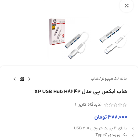
برای بزرگنمایی کلیک کنید
خانه
/
کامپیوتر
/
هاب
هاب ایکس پی مدل XP USB Hub H824P
(دیدگاه کاربر
1
)
388,000
تومان
دارای 4 پورت خروجی USB 3.0
یک ورودی TypeC