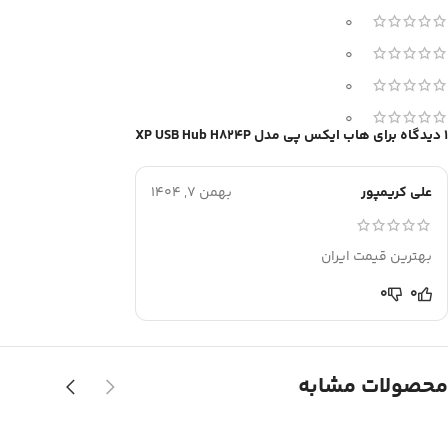
0
0
0
0
1 دیدگاه برای
هاب ایکس پی مدل XP USB Hub H824P
علی کریمپور
بهمن 7, 1404
بهترین قیمت ایران
0
0
محصولات مشابه