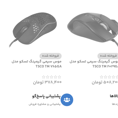
فروخته شده
فروخته شده
وس گیمینگ سیمی تسکو مدل
موس سیمی گیمینگ تسکو مدل
TSCO TM 765GA
TSCO TM 2029G
508,20
تومان
378,400
تومان
لاها
پشتیبانی پاسخ‌گو
رندها
پشتیبانی و مشاوره فروش