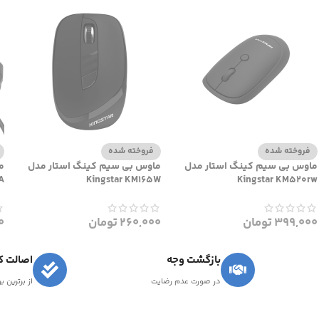
فروخته شده
فروخته شده
ماوس بی سیم کینگ استار مدل
ماوس بی سیم کینگ استار مدل
م
A
Kingstar KM165W
Kingstar KM520rw
399,000
تومان
260,000
تومان
0
بازگشت وجه
اصالت کا
در صورت عدم رضایت
از برترین ب