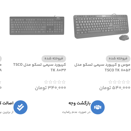
فروخته شده
فروخته شده
موس و کیبورد سیمی تسکو مدل
کیبورد سیمی تسکو مدل TSCO
م
8
TK 8032
TSCO TK 8052
540,000
تومان
340,000
تومان
0
بازگشت وجه
اصالت کا
در صورت عدم رضایت
از برترین ب