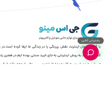
پشتیبانی آنلاین
با گذشت زمان اینترنت نقش پررنگی را در زندگی ما ایفا کرده است.د
گسترش خرید به روش اینترنتی به جای خرید سنتی بوده ایم.در همین راس
جی اس مینو شروع به کار نموده تا با تنوعی بی نظیر از محصولات از قبی
,تبلت,کامپیوتر و…باشد.