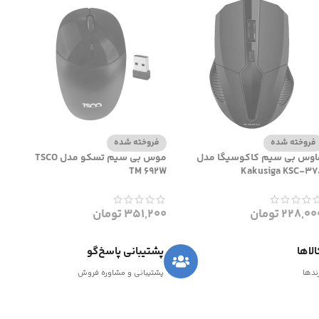
فروخته شده
فروخته شده
اوس بی سیم کاکوسیگا مدل
موس بی سیم تسکو مدل TSCO
TM 692W
Kakusiga KSC-37
228,00
تومان
351,200
تومان
لاها
پشتیبانی پاسخ‌گو
رندها
پشتیبانی و مشاوره فروش