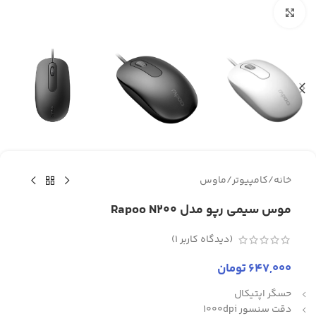
برای بزرگنمایی کلیک کنید
خانه
/
کامپیوتر
/
ماوس
موس سیمی رپو مدل Rapoo N200
(دیدگاه کاربر
1
)
647,000
تومان
حسگر اپتیکال
دقت سنسور 1000dpi