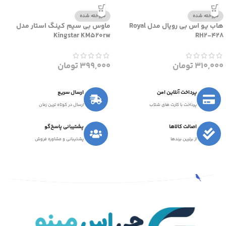
فروخته شده
فروخته شده
هاب یو اس بی رویال مدل Royal
ماوس بی سیم کینگ استار مدل
Kingstar KM520rw
RH2-428
310,000
تومان
399,000
تومان
پرداخت آنلاین امن
ارسال سریع
پرداخت با کارت های شتاب
ارسال در کوتاه ترین زمان
اصالت کالاها
پشتیبانی پاسخ‌گو
از برترین برندها
پشتیبانی و مشاوره فروش