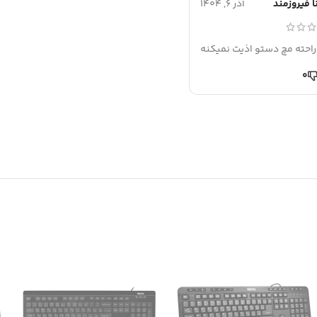
ا فیروزمند
آذر 6, 1404
راحته مچ دستو اذیت نمیکنه
0