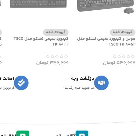
فروخته شده
فروخته شده
موس و کیبورد سیمی تسکو مدل
کیبورد سیمی تسکو مدل TSCO
G
TK 8032
TSCO TK 8052
540,000
تومان
340,000
تومان
0
بازگشت وجه
اصالت کا
در صورت عدم رضایت
از برترین ب