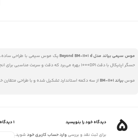
موس سیمی بیاند مدل Beyond BM-1101 d
یک موس سیمی با طراحی ساده، خ
حسگر اپتیکال با دقت 1000DPI بهره می‌برد که دقت و سرعت مناسبی برای انجام فعالیت های معمولی مانند وب گردی، کارهای اداری و طراحی های سبک فراهم می‌کند.
موس
بیاند BM-1101
از سه دکمه استاندارد تشکیل شده و با طراحی متقارن خ
5
دیدگاه خود را بنویسید
1 دیدگاه برای
برای ثبت نقد و بررسی
وارد حساب کاربری خود
شوید.