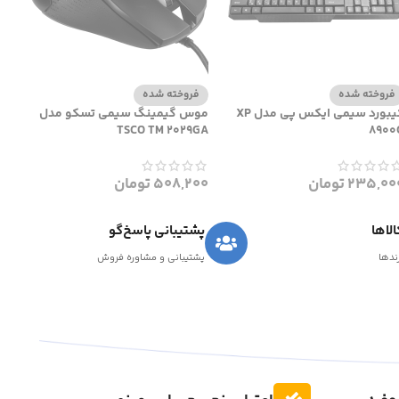
فروخته شده
فروخته شده
کیبورد سیمی ایکس پی مدل XP
موس گیمینگ سیمی تسکو مدل
TSCO TM 2029GA
8900
235,00
تومان
508,200
تومان
لاها
پشتیبانی پاسخ‌گو
رندها
پشتیبانی و مشاوره فروش