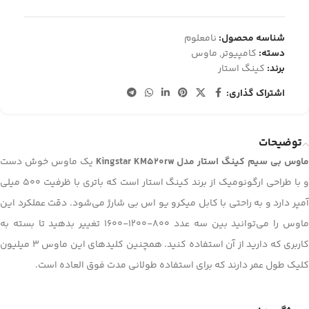
شناسه محصول:
نامعلوم
دسته:
کامپیوتر
,
ماوس
برند:
کینگ استار
اشتراک گذاری:
توضیحات
اوس بی سیم کینگ استار مدل Kingstar KM520rw
یک ماوس خوش دست
و با طراحی ارگونومیک از برند کینگ استار است که باتری با ظرفیت 500 میلی
آمپر دارد و به راحتی با کابل میکرو یو اس بی شارژ می‌شود. دقت عملکرد این
ماوس را می‌توانید بین سه عدد 800-1200-1600 تغییر بدهید تا بسته به
کاربری که دارید از آن استفاده کنید. همچنین کلیدهای این ماوس 3 میلیون
کلیک طول عمر دارند که برای استفاده طولانی مدت فوق العاده است.