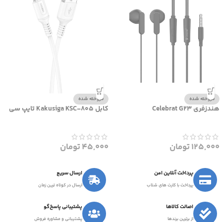
فروخته شده
فروخته شده
هندزفری Celebrat G23
کابل Kakusiga KSC-805 تایپ سی
125,000
تومان
45,000
تومان
پرداخت آنلاین امن
ارسال سریع
پرداخت با کارت های شتاب
ارسال در کوتاه ترین زمان
اصالت کالاها
پشتیبانی پاسخ‌گو
از برترین برندها
پشتیبانی و مشاوره فروش