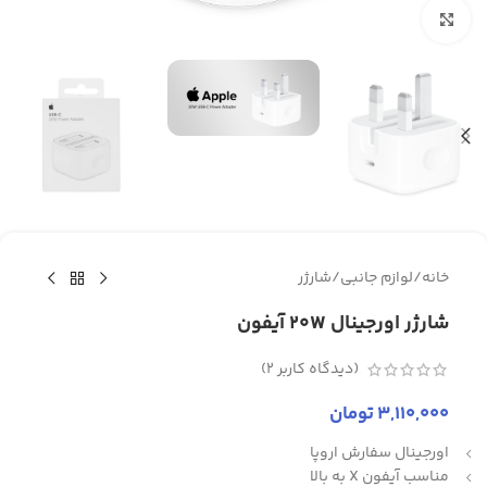
برای بزرگنمایی کلیک کنید
خانه
/
لوازم جانبی
/
شارژر
شارژر اورجینال 20W آیفون
(دیدگاه کاربر
2
)
3,110,000
تومان
اورجینال سفارش اروپا
مناسب آیفون X به بالا