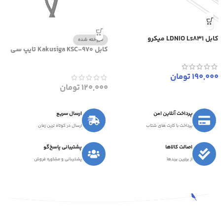
کابل LDNIO Ls831 میکرو
فروخته شده
کابل Kakusiga KSC-970 تایپ سی
190,000
تومان
120,000
تومان
پرداخت آنلاین امن
ارسال سریع
پرداخت با کارت های شتاب
ارسال در کوتاه ترین زمان
اصالت کالاها
پشتیبانی پاسخ‌گو
از برترین برندها
پشتیبانی و مشاوره فروش