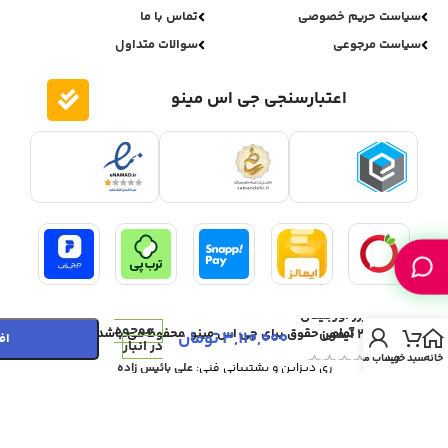
سیاست حریم خصوصی
تماس با ما
سیاست مرجوعی
سوالات متداول
اعتبارسنجی جی اس مینو
شارژر اورجینال
موجود
20W آیفون
تمامی حقوق برای جی اس مینو محفوظ می باشد.
3,110,000
تومان
اف
در انبار
خانه
سبد خرید
حساب من
ری دیزاین و پشتیبانی فنی:
علی بائیس زاده