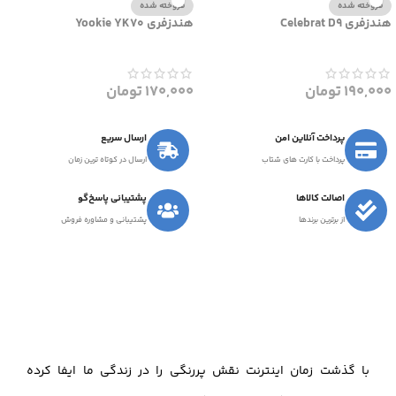
فروخته شده
فروخته شده
هندزفری Celebrat D9
هندزفری Yookie YK70
190,000
تومان
170,000
تومان
پرداخت آنلاین امن
ارسال سریع
پرداخت با کارت های شتاب
ارسال در کوتاه ترین زمان
اصالت کالاها
پشتیبانی پاسخ‌گو
از برترین برندها
پشتیبانی و مشاوره فروش
با گذشت زمان اینترنت نقش پررنگی را در زندگی ما ایفا کرده