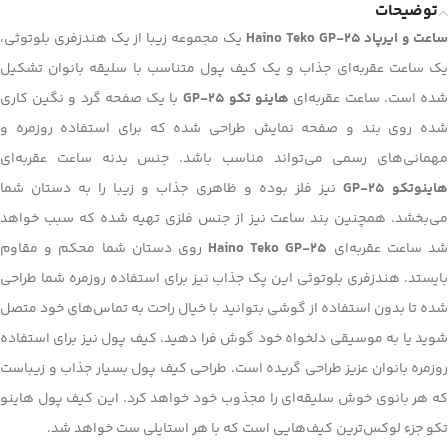
توضیحات
اعت و ایرپاد Haino Teko GP-25
یک مجموعه زیبا از یک هندزفری بلوتوثی،
یک ساعت عقربه‌ای جذاب و یک کیف پول متناسب با سلیقه بانوان تشکیل
ده است. ساعت عقربه‌ای
هاینو تکو GP-25
با یک صفحه گرد و نگین کاری
شده روی بند و صفحه نمایش طراحی شده که برای استفاده روزمره و
مهمانی‌های رسمی می‌تواند مناسب باشد. جنس بدنه ساعت عقربه‌ای
اینوتکو GP-25
نیز فلز بوده و ظاهری جذاب و زیبا را به دستان شما
می‌بخشد. همچنین بند ساعت نیز از جنس فلزی تهیه شده که سبب خواهد
د ساعت عقربه‌ای
Haino Teko GP-25
روی دستان شما محکم و مقاوم
بایستد. هندزفری بلوتوثی این پک جذاب نیز برای استفاده روزمره شما طراحی
شده تا بدون استفاده از گوشی بتوانید با خیال راحت به تماس‌های خود متصل
شوید یا به موسیقی دلخواه خود گوش فرا دهید. کیف پول نیز برای استفاده
روزمره بانوان عزیز طراحی گریده است. طراحی کیف پول بسیار جذاب و زیباست
که هر بانوی خوش سلیقه‌ای را مجذوب خود خواهد کرد. این کیف پول هاینو
تکو جزء لوکس‌ترین کیف‌هایی است که با هر استایلی ست خواهد شد.