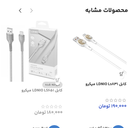
محصولات مشابه
کابل LDNIO Ls831 میکرو
فروخته شده
کابل LDNIO LS651 میکرو
190,000
تومان
180,000
تومان