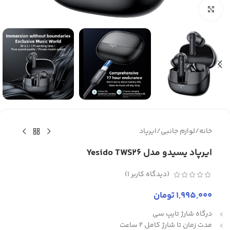
برای بزرگنمایی کلیک کنید
خانه
/
لوازم جانبی
/
ایرپاد
ایرپاد یسیدو مدل Yesido TWS26
(دیدگاه کاربر
1
)
1,995,000
تومان
درگاه شارژ تایپ سی
مدت زمان تا شارژ کامل 2 ساعت