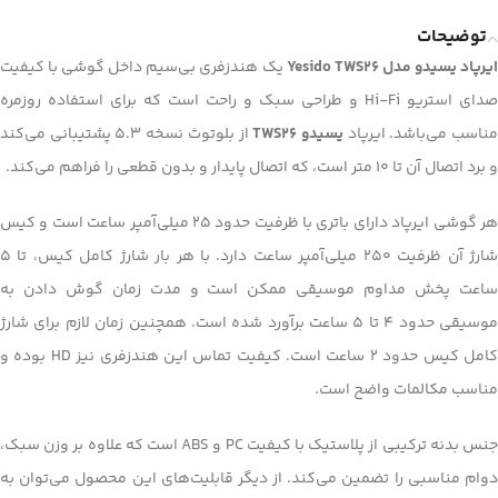
توضیحات
یرپاد یسیدو مدل Yesido TWS26
یک هندزفری بی‌سیم داخل گوشی با کیفیت
صدای استریو Hi-Fi و طراحی سبک و راحت است که برای استفاده روزمره
ناسب می‌باشد. ایرپاد
یسیدو TWS26
از بلوتوث نسخه 5.3 پشتیبانی می‌کند
و برد اتصال آن تا 10 متر است، که اتصال پایدار و بدون قطعی را فراهم می‌کند.
هر گوشی ایرپاد دارای باتری با ظرفیت حدود 25 میلی‌آمپر ساعت است و کیس
شارژ آن ظرفیت 250 میلی‌آمپر ساعت دارد. با هر بار شارژ کامل کیس، تا 5
ساعت پخش مداوم موسیقی ممکن است و مدت زمان گوش دادن به
موسیقی حدود 4 تا 5 ساعت برآورد شده است. همچنین زمان لازم برای شارژ
کامل کیس حدود 2 ساعت است. کیفیت تماس این هندزفری نیز HD بوده و
مناسب مکالمات واضح است.
جنس بدنه ترکیبی از پلاستیک با کیفیت PC و ABS است که علاوه بر وزن سبک،
دوام مناسبی را تضمین می‌کند. از دیگر قابلیت‌های این محصول می‌توان به