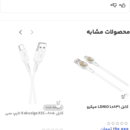
0
0
محصولات مشابه
کابل LDNIO Ls831 میکرو
فروخته شده
کابل Kakusiga KSC-805 تایپ سی
190,000
تومان