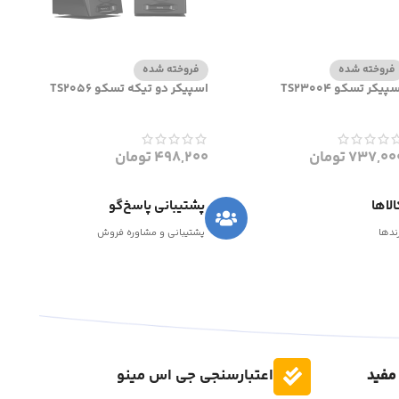
فروخته شده
فروخته شده
پیکر تسکو TS23004
اسپیکر دو تیکه تسکو TS2056
737,00
تومان
498,200
تومان
لاها
پشتیبانی پاسخ‌گو
رندها
پشتیبانی و مشاوره فروش
مفید
اعتبارسنجی جی اس مینو