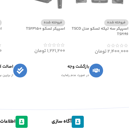
فروخته شده
فروخته شده
اسپیکر سه تیکه تسکو مدل TSCO
اسپیکر تسکو TS23150
اس
TS2196
1,221,200
تومان
0
2,400,000
تومان
بازگشت وجه
اصالت کا
در صورت عدم رضایت
از برترین ب
آگاه سازی
اطلاعات 