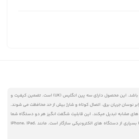
محصولی بسیار با کیفیت برای شارژ دستگاه های شما در هر مکان که نیاز به شارژ دو دستگاه هم زمان دارید می باشد. این محصول دارای سه پین انگلیس (UK) است. تضمین کیفیت و
بر نوسان جریان برق، اتصال کوتاه و شارژ بیش از حد محافظت می شوند.
 های مشابه تبدیل میکند. این قابلیت شگفت انگیز هر دو دستگاه شما
متصل را بر اساس استاندارد و مطابق با توان باتری آنها شارژ میکند، از شارژ سریع و هم زمان لذت ببرید. سازگاری گسترده این شارژر دیواری دو پورت با بسیاری از دستگاه های الکترونیکی سازگار است. مانند iPhone، iPad،