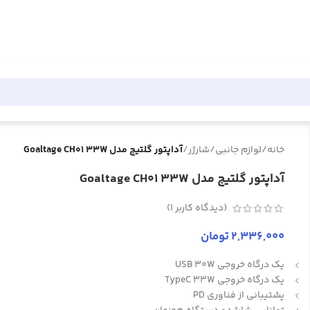
خانه
/
لوازم جانبی
/
شارژر
/
آداپتور گلتیج مدل Goaltage CH01 33W
آداپتور گلتیج مدل Goaltage CH01 33W
(دیدگاه کاربر
1
)
2,336,000
تومان
یک درگاه خروجی USB 30W
یک درگاه خروجی TypeC 33W
پشتیبانی از فناوری PD