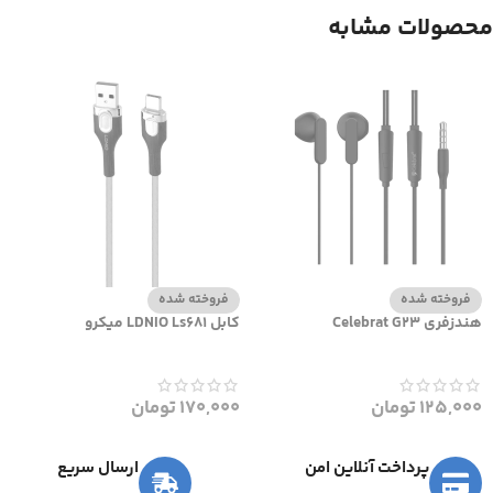
محصولات مشابه
فروخته شده
فروخته شده
هندزفری Celebrat G23
کابل LDNIO Ls681 میکرو
125,000
تومان
170,000
تومان
پرداخت آنلاین امن
ارسال سریع