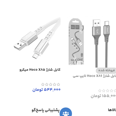
کابل شارژ Hoco X85 میکرو
فروخته شده
ل شارژ Hoco X86 تایپ سی
544,000
تومان
155,00
تومان
لاها
پشتیبانی پاسخ‌گو