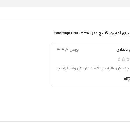
آداپتور گلتیج مدل Goaltage CH01 33W
دلداری
بهمن 7, 1404
 عالیه من 7 ماه دارمش واقعا راضیم
0