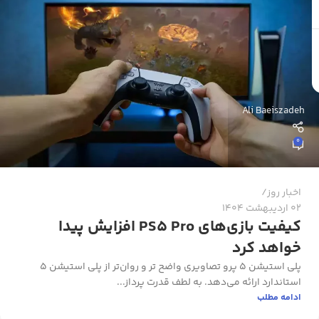
Ali Baeiszadeh
0
اخبار روز
02 اردیبهشت 1404
کیفیت بازی‌های PS5 Pro افزایش پیدا
خواهد کرد
پلی استیشن 5 پرو تصاویری واضح تر و روان‌تر از پلی استیشن ۵
استاندارد ارائه می‌دهد. به لطف قدرت پرداز...
ادامه مطلب