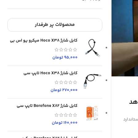
محصولات پر طرفدار
کابل شارژ Hoco X38 میکرو یو اس بی
95,000
تومان
کابل شارژ Hoco X38 تایپ سی
270,000
تومان
 خواهد
کابل شارژ Borofone X82 تایپ سی
 پرو تصاویری واضح تر و روان‌تر از پلی استیشن ۵ استاندارد
160,000
تومان