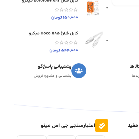
کابل شارژ Borofone X82 میکرو
150,000
تومان
کابل شارژ Hoco X85 میکرو
544,000
تومان
لاها
پشتیبانی پاسخ‌گو
رندها
پشتیبانی و مشاوره فروش
مفید
اعتبارسنجی جی اس مینو