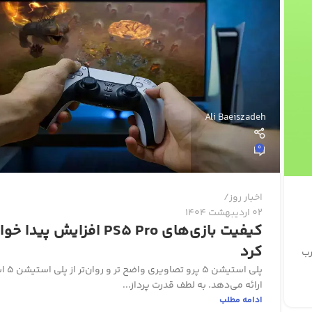
Ali Baeiszadeh
0
اخبار روز
02 اردیبهشت 1404
کیفیت بازی‌های PS5 Pro افزایش پیدا
کرد
رب
پلی استیشن 5
ارائه می‌دهد. به لطف قدرت پرداز...
ادامه مطلب