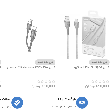
فروخته شده
فروخته شده
کابل LDNIO LS651 میکرو
کابل Kakusiga KSC-970 تایپ سی
کابل 5
180,000
تومان
120,000
تومان
0
بازگشت وجه
اصالت کا
در صورت عدم رضایت
از برترین ب