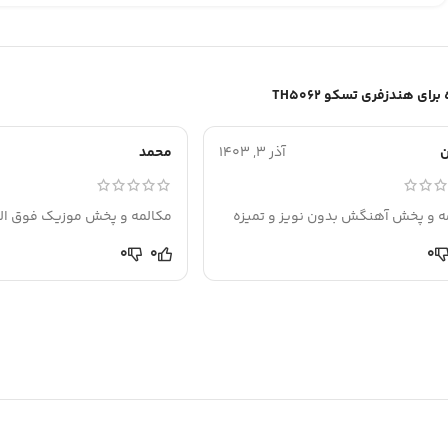
هندزفری تسکو TH5062
ن
آذر 3, 1403
محمد
ه و پخش آهنگش بدون نویز و تمیزه
مکالمه و پخش موزیک فوق الع
0
0
0