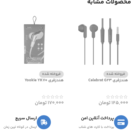
محصولات مشابه
فروخته شده
فروخته شده
هندزفری Celebrat G23
هندزفری Yookie YK70
125,000
تومان
170,000
تومان
پرداخت آنلاین امن
ارسال سریع
پرداخت با کارت های شتاب
ارسال در کوتاه ترین زمان