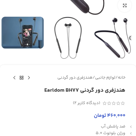
برای بزرگنمایی کلیک کنید
خانه
/
لوازم جانبی
/
هندزفری دور گردنی
هندزفری دور گردنی Earldom BH77
(دیدگاه کاربر
2
)
460,000
تومان
ضد پاشش آب
ورژن بلوتوث 5.0