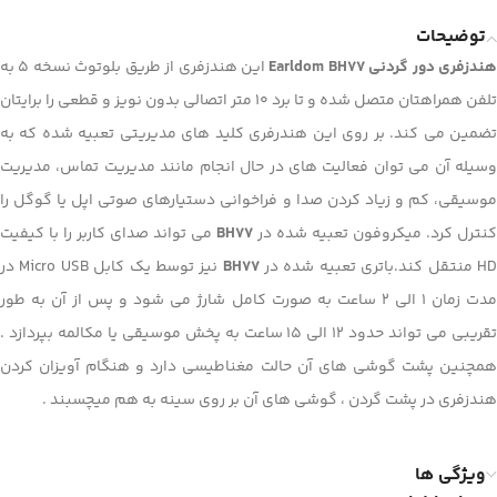
توضیحات
ندزفری دور گردنی Earldom BH77
این هندزفری از طریق بلوتوث نسخه 5 به
تلفن همراهتان متصل شده و تا برد 10 متر اتصالی بدون نویز و قطعی را برایتان
تضمین می کند. بر روی این هندرفری کلید های مدیریتی تعبیه شده که به
وسیله آن می توان فعالیت های در حال انجام مانند مدیریت تماس، مدیریت
موسیقی، کم و زیاد کردن صدا و فراخوانی دستیارهای صوتی اپل یا گوگل را
کنترل کرد. میکروفون تعبیه شده در
BH77
می تواند صدای کاربر را با کیفیت
H منتقل کند.باتری تعبیه شده در
BH77
نیز توسط یک کابل Micro USB در
مدت زمان 1 الی 2 ساعت به صورت کامل شارژ می شود و پس از آن به طور
تقریبی می تواند حدود 12 الی 15 ساعت به پخش موسیقی یا مکالمه بپردازد .
همچنین پشت گوشی های آن حالت مغناطیسی دارد و هنگام آویزان کردن
هندزفری در پشت گردن ، گوشی های آن بر روی سینه به هم میچسبند .
ویژگی ها