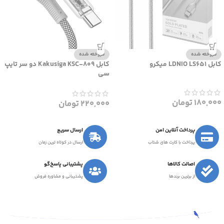
فروخته شده
فروخته شده
کابل LDNIO LS651 میکرو
کابل Kakusiga KSC-809 دو سر تایپ
سی
180,000
تومان
220,000
تومان
پرداخت آنلاین امن
ارسال سریع
پرداخت با کارت های شتاب
ارسال در کوتاه ترین زمان
اصالت کالاها
پشتیبانی پاسخ‌گو
از برترین برندها
پشتیبانی و مشاوره فروش