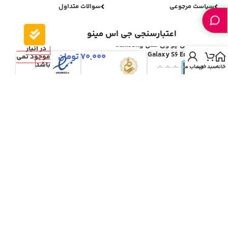
سیاست مرجوعی
سوالات متداول
اعتبارسنجی جی اس مینو
گلس یو وی مدل Samsung
در انبار
Galaxy S6 Edge
70,000
تومان
موجود نمی
باشد
خانه
سبد خرید
حساب من
تمامی حقوق برای جی اس مینو محفوظ می باشد.
ری دیزاین و پشتیبانی فنی:
علی بائیس زاده