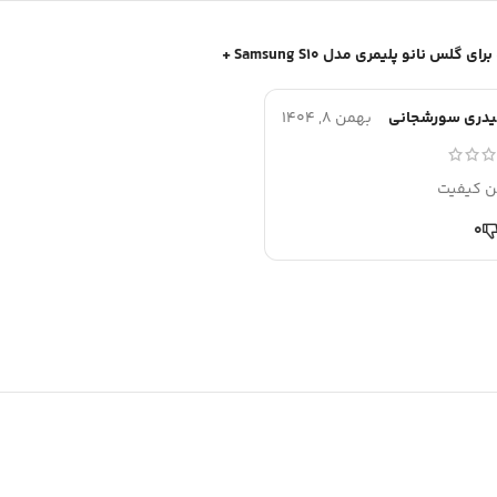
گلس نانو پلیمری مدل Samsung S10 +
یدری سورشجانی
بهمن 8, 1404
ن کیفیت
0