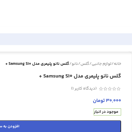
خانه
/
لوازم جانبی
/
گلس
/
نانو
/
گلس نانو پلیمری مدل Samsung S10 +
گلس نانو پلیمری مدل Samsung S10 +
(دیدگاه کاربر
1
)
30,000
تومان
موجود در انبار
افزودن به س