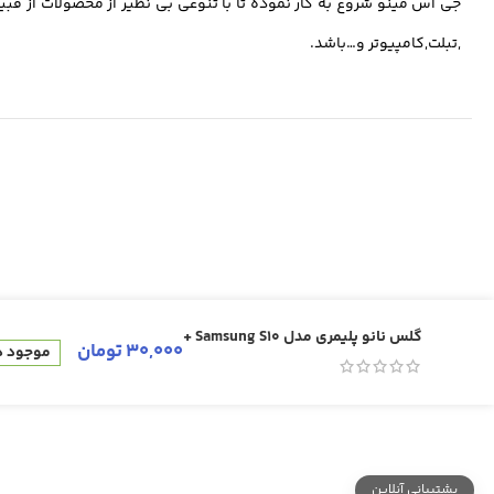
جی اس مینو شروع به کار نموده تا با تنوعی بی نظیر از محصولات از قبی
,تبلت,کامپیوتر و…باشد.
گلس نانو پلیمری مدل Samsung S10 +
30,000
تومان
موجود در
پشتیبانی آنلاین