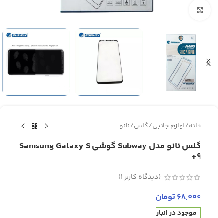
برای بزرگنمایی کلیک کنید
خانه
/
لوازم جانبی
/
گلس
/
نانو
گلس نانو مدل Subway گوشی Samsung Galaxy S
9+
(دیدگاه کاربر
1
)
68,000
تومان
موجود در انبار