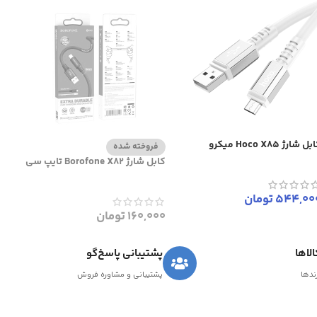
ل شارژ Hoco X85 میکرو
فروخته شده
کابل شارژ Borofone X82 تایپ سی
544,00
تومان
160,000
تومان
لاها
پشتیبانی پاسخ‌گو
رندها
پشتیبانی و مشاوره فروش