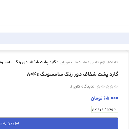
خانه
/
لوازم جانبی
/
قاب
/
قاب موبایل
/
گارد پشت شفاف دور رنگ سامسونگ s
گارد پشت شفاف دور رنگ سامسونگ A04s
(دیدگاه کاربر
1
)
65,000
تومان
موجود در انبار
افزودن به س