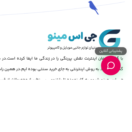
پشتیبانی آنلاین
با گذشت زمان اینترنت نقش پررنگی را در زندگی ما ایفا کرده است.د
گسترش خرید به روش اینترنتی به جای خرید سنتی بوده ایم.در همین راس
جی اس مینو شروع به کار نموده تا با تنوعی بی نظیر از محصولات از قبی
,تبلت,کامپیوتر و…باشد.