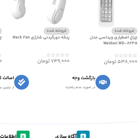
فروخته شده
فروخته شده
چراغ اضطراری ویداسی مدل
پنکه دورگردنی شارژی Neck Fan
چر
Weidasi WD-823A
749,000
تومان
0
538,000
تومان
بازگشت وجه
اصالت کا
در صورت عدم رضایت
از برترین ب
آگاه سازی
اطلاعات 