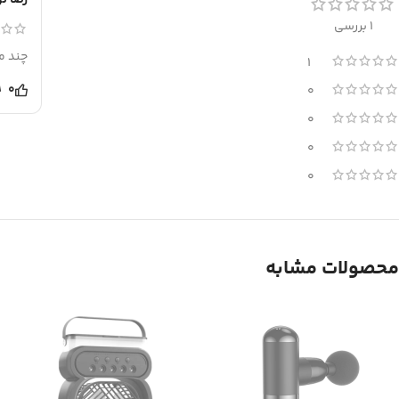
رضا ن
1 بررسی
چند م
1
0
0
0
0
0
محصولات مشابه