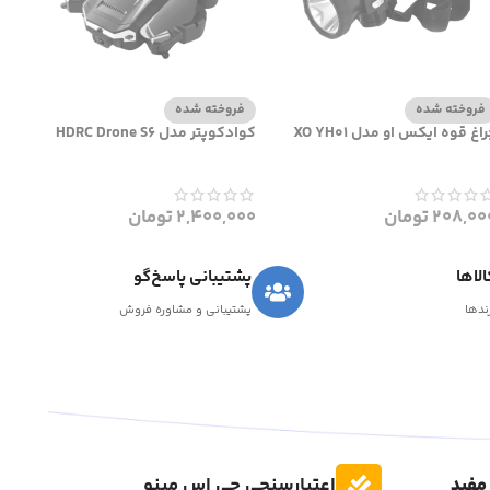
فروخته شده
فروخته شده
اغ قوه ایکس او مدل XO YH01
کوادکوپتر مدل HDRC Drone S6
208,00
تومان
2,400,000
تومان
لاها
پشتیبانی پاسخ‌گو
رندها
پشتیبانی و مشاوره فروش
مفید
اعتبارسنجی جی اس مینو