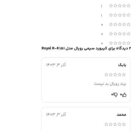
1
1
0
0
0
2 دیدگاه برای
کیبورد سیمی رویال مدل Royal R-K151
بابک
آذر 3, 1403
برند رویال بد نیست
0
0
محمد
آذر 3, 1403