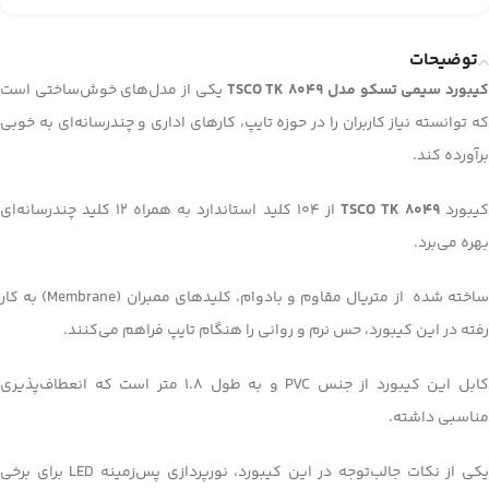
توضیحات
یبورد سیمی تسکو مدل TSCO TK 8049
یکی از مدل‌های خوش‌ساختی است
که توانسته نیاز کاربران را در حوزه تایپ، کارهای اداری و چندرسانه‌ای به خوبی
برآورده کند.
یبورد
TSCO TK 8049
از 104 کلید استاندارد به همراه 12 کلید چندرسانه‌ای
بهره می‌برد.
ساخته شده از متریال مقاوم و بادوام، کلیدهای ممبران (Membrane) به کار
رفته در این کیبورد، حس نرم و روانی را هنگام تایپ فراهم می‌کنند.
کابل این کیبورد از جنس PVC و به طول 1.8 متر است که انعطاف‌پذیری
مناسبی داشته.
یکی از نکات جالب‌توجه در این کیبورد، نورپردازی پس‌زمینه LED برای برخی