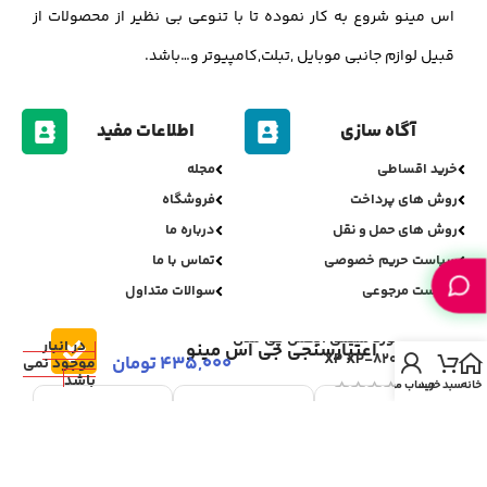
اس مینو شروع به کار نموده تا با تنوعی بی نظیر از محصولات از
قبیل لوازم جانبی موبایل ,تبلت,کامپیوتر و…باشد.
آگاه سازی
اطلاعات مفید
خرید اقساطی
مجله
روش های پرداخت
فروشگاه
روش های حمل و نقل
درباره ما
سیاست حریم خصوصی
تماس با ما
سیاست مرجوعی
سوالات متداول
کیبورد سیمی ایکس پی مدل
در انبار
اعتبارسنجی جی اس مینو
XP XP-8200N
435,000
تومان
موجود نمی
باشد
خانه
سبد خرید
حساب من