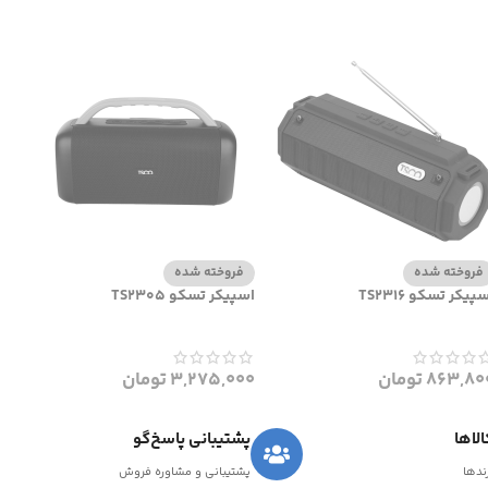
فروخته شده
فروخته شده
پیکر تسکو TS2316
اسپیکر تسکو TS2305
863,80
تومان
3,275,000
تومان
لاها
پشتیبانی پاسخ‌گو
رندها
پشتیبانی و مشاوره فروش