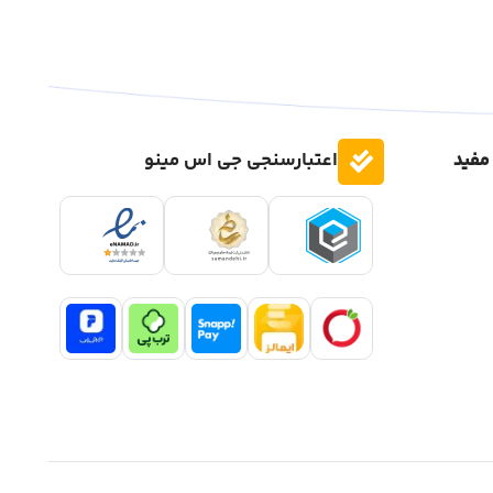
مفید
اعتبارسنجی جی اس مینو