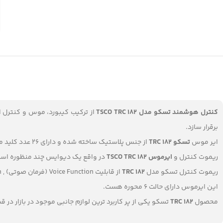
کنترل هوشمند تسکو مدل TSCO TRC 182
برقرار سازد.
ایر موس
تسکو TRC 182
از جنس پلاستیک ساخته شده و دارای 26 عدد کلید می باشد و حدود 65 گرم وزن دارد و به صورت عمودی نیز قابل استفاده می باشد.
ریموت کنترل و
ایرموس TSCO TRC 182
در واقع یک دیوایس چند منظوره است که از انواع سیستم عامل های ویندوز (ws
ریموت کنترل تسکو مدل
TRC 182
از قابلیت Voice Function (فرمان صوتی) , IR Learning Function (قابلیت لرنینگ) و قابلیت جایرو (ایرموس) بهره‌مند می باشد.
این ایرموس دارای حالت 6 محوره هست.
محصول
TRC 182
تسکو یکی از پر کاربرد ترین لوازم جانبی موجود در بازار