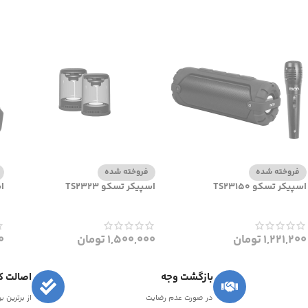
فروخته شده
فروخته شده
اسپیکر تسکو TS23150
اسپیکر تسکو TS2323
اس
1,221,200
تومان
1,500,000
تومان
0
بازگشت وجه
اصالت کا
در صورت عدم رضایت
از برترین ب