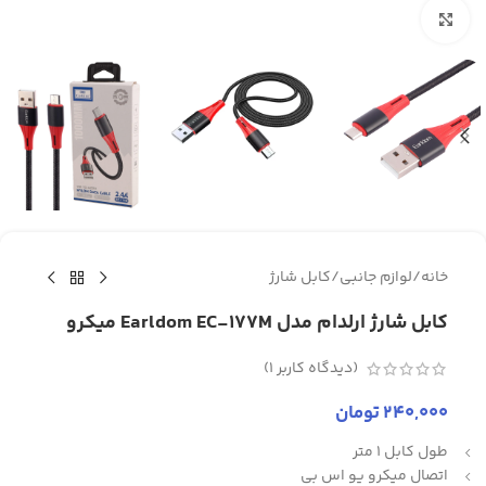
برای بزرگنمایی کلیک کنید
خانه
/
لوازم جانبی
/
کابل شارژ
کابل شارژ ارلدام مدل Earldom EC-177M میکرو
(دیدگاه کاربر
1
)
240,000
تومان
طول کابل 1 متر
اتصال میکرو یو اس بی