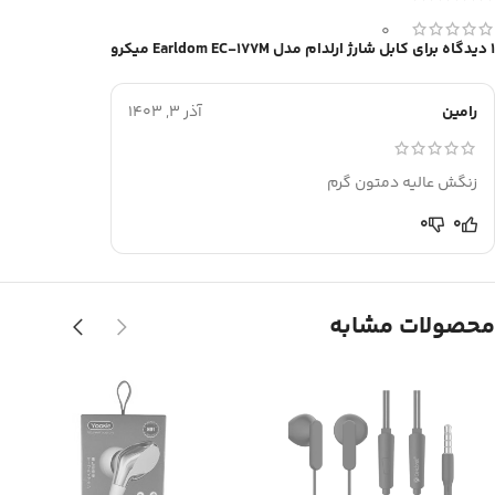
0
1 دیدگاه برای
کابل شارژ ارلدام مدل Earldom EC-177M میکرو
رامین
آذر 3, 1403
زنگش عالیه دمتون گرم
0
0
محصولات مشابه