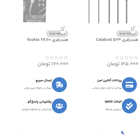
فروخته شده
فروخته شده
هندزفری Celebrat G23
هندزفری Yookie YK70
125,000
تومان
170,000
تومان
پرداخت آنلاین امن
ارسال سریع
پرداخت با کارت های شتاب
ارسال در کوتاه ترین زمان
اصالت کالاها
پشتیبانی پاسخ‌گو
از برترین برندها
پشتیبانی و مشاوره فروش