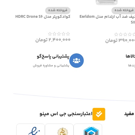
فروخته شده
فروخته شده
کیف ضد آب ارلدام مدل Earldom
کوادکوپتر مدل HDRC Drone S6
S1
2,400,000
تومان
390,00
تومان
لاها
پشتیبانی پاسخ‌گو
رندها
پشتیبانی و مشاوره فروش
مفید
اعتبارسنجی جی اس مینو