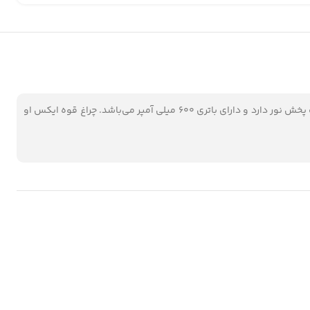
چراغ قوه ایکس او مدل XO YH01 یک چراغ قوه قدرتمند و با کیفیت از برند ایکس او است که می‌توانید آن را روی سر خود نصب کنید. این چراغ قوه سه حالت پخش نور دارد و دارای باتری 600 میلی آمپر می‌باشد. چراغ قوه ایکس او