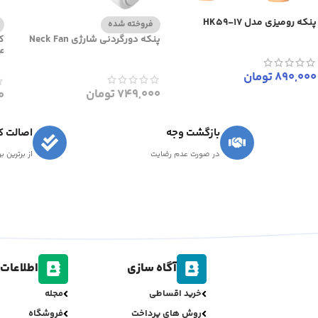
پنکه رومیزی مدل HK59-17
فروخته شده
پنکه دورگردنی شارژی Neck Fan
4
890,000
تومان
749,000
تومان
0
بازگشت وجه
اصالت کا
در صورت عدم رضایت
از برترین ب
آگاه سازی
اطلاعات 
خرید اقساطی
مجله
روش های پرداخت
فروشگاه