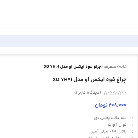
خانه
/
متفرقه
/
چراغ قوه ایکس او مدل XO YH01
چراغ قوه ایکس او مدل XO YH01
(دیدگاه کاربر
1
)
208,000
تومان
سه حالت پخش نور
توان 1 وات
باتری 600 میلی آمپر