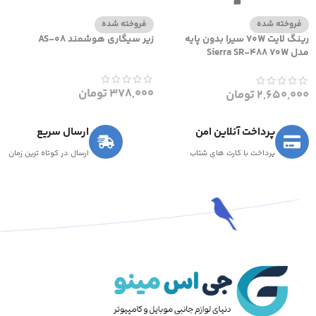
فروخته شده
فروخته شده
رینگ لایت 70W سیرا بدون پایه
زیر سیگاری هوشمند AS-08
مدل Sierra SR-488 70W
378,000
تومان
2,650,000
تومان
پرداخت آنلاین امن
ارسال سریع
پرداخت با کارت های شتاب
ارسال در کوتاه ترین زمان