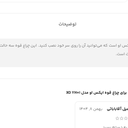
توضیحات
ت است.
چراغ قوه ایکس او مدل XO YH01
ل آقابابائی
بهمن 8, 1404
به دستم رسید