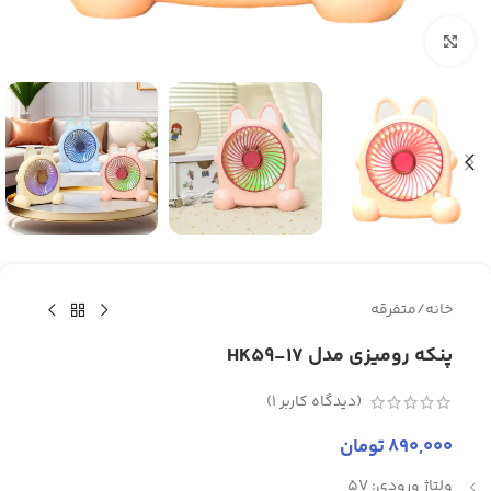
برای بزرگنمایی کلیک کنید
خانه
/
متفرقه
پنکه رومیزی مدل HK59-17
(دیدگاه کاربر
1
)
890,000
تومان
ولتاژ ورودی: 5V