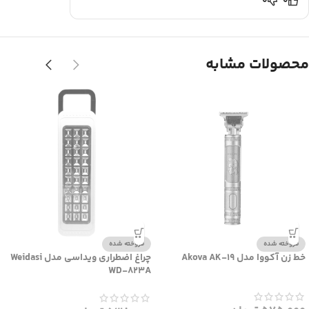
0
0
محصولات مشابه
فروخته شده
فروخته شده
خط زن آکووا مدل Akova AK-19
چراغ اضطراری ویداسی مدل Weidasi
WD-823A