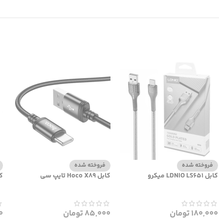
فروخته شده
فروخته شده
کابل LDNIO LS651 میکرو
کابل Hoco X89 تایپ سی
کاب
180,000
تومان
85,000
تومان
0