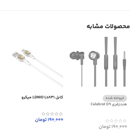
محصولات مشابه
کابل LDNIO Ls831 میکرو
فروخته شده
هندزفری Celebrat D9
190,000
تومان
190,000
تومان