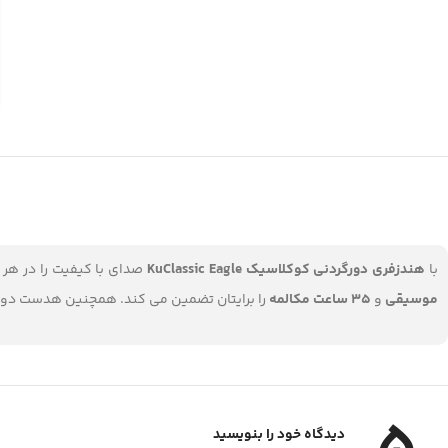
با
هندزفری دورگردنی کوکلاسیک KuClassic Eagle
صدای با کیفیت را در هر 
موسیقی
و
35 ساعت مکالمه
را برایتان تضمین می کند. همچنین هدست دورگردنی KuClassic Eagle قابلیت پشتیبانی از رم را دارد تا بدون نیاز به اتصال بلوتوث به موسی
دیدگاه خود را بنویسید