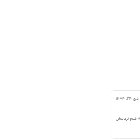
دی 24, 1404
یه هم نزدمش