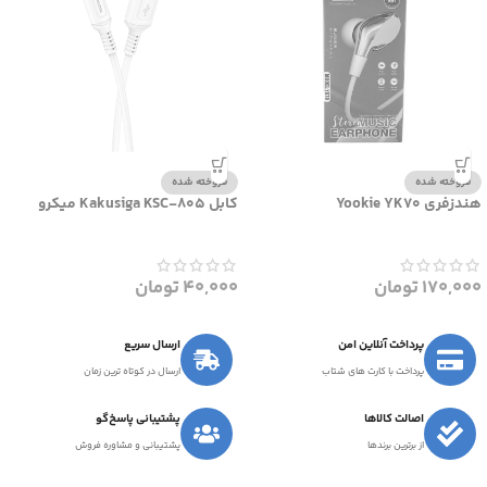
فروخته شده
فروخته شده
هندزفری Yookie YK70
کابل Kakusiga KSC-805 میکرو
170,000
تومان
40,000
تومان
پرداخت آنلاین امن
ارسال سریع
پرداخت با کارت های شتاب
ارسال در کوتاه ترین زمان
اصالت کالاها
پشتیبانی پاسخ‌گو
از برترین برندها
پشتیبانی و مشاوره فروش