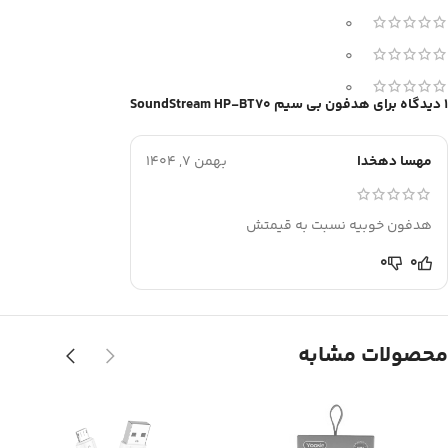
0
0
0
1 دیدگاه برای
هدفون بی سیم SoundStream HP-BT70
مهسا دهخدا
بهمن 7, 1404
هدفون خوبیه نسبت به قیمتش
0
0
محصولات مشابه