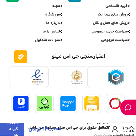
خرید اقساطی
مجله
روش های پرداخت
فروشگاه
روش های حمل و نقل
درباره ما
سیاست حریم خصوصی
تماس با ما
سیاست مرجوعی
سوالات متداول
اعتبارسنجی جی اس مینو
هدفون بی سیم SoundStream
انتخاب
HP-BT70
تمامی حقوق برای جی اس مینو محفوظ می باشد.
935,000
تومان
گزینه
ها
خانه
سبد خرید
حساب من