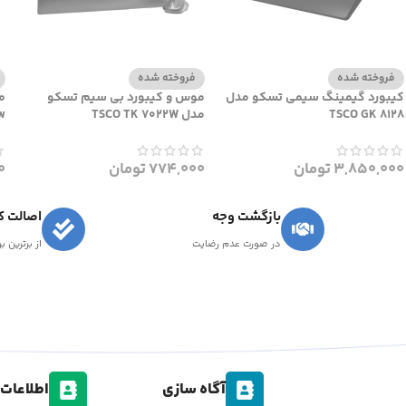
فروخته شده
فروخته شده
کیبورد گیمینگ سیمی تسکو مدل
موس و کیبورد بی سیم تسکو
م
TSCO GK 8128
مدل TSCO TK 7022W
w
3,850,000
تومان
774,000
تومان
0
بازگشت وجه
اصالت کا
در صورت عدم رضایت
از برترین ب
آگاه سازی
اطلاعات 