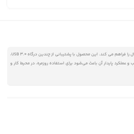
هاب ایکس پی مدل XP Hub USB H821P با ابعاد مناسب و کابل 15 سانتی متری به همراه بدنه‌ ای مقاوم، امکان گسترش پورت‌ های دستگاه‌ های دیجیتال را فراهم می‌ کند. این محصول با پشتیبانی از چندین درگاه USB 3.0،
و عملکرد پایدار آن باعث می‌شود برای استفاده روزمره، در محیط کار و