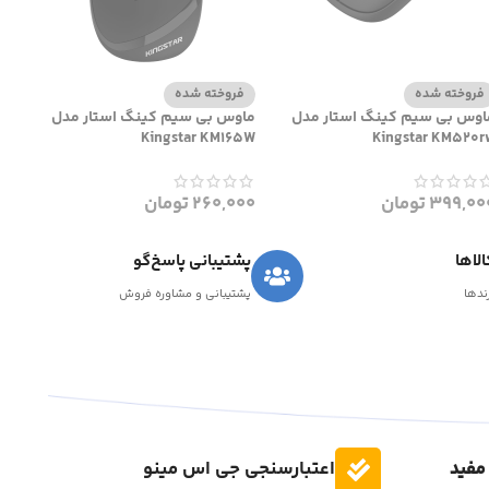
فروخته شده
فروخته شده
اوس بی سیم کینگ استار مدل
ماوس بی سیم کینگ استار مدل
Kingstar KM165W
Kingstar KM520r
399,00
تومان
260,000
تومان
لاها
پشتیبانی پاسخ‌گو
رندها
پشتیبانی و مشاوره فروش
مفید
اعتبارسنجی جی اس مینو