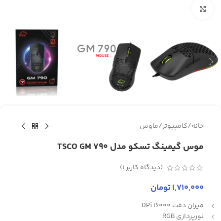
برای بزرگنمایی کلیک کنید
خانه
/
کامپیوتر
/
ماوس
موس گیمینگ تسکو مدل TSCO GM 790
(دیدگاه کاربر
1
)
1,710,000
تومان
میزان دقت 16000 DPi
نورپردازی RGB