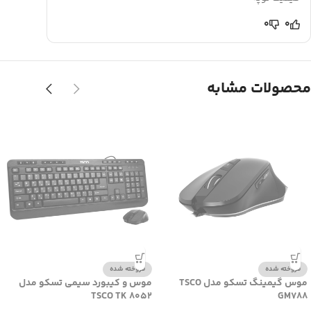
0
0
محصولات مشابه
فروخته شده
فروخته شده
موس گیمینگ تسکو مدل TSCO
موس و کیبورد سیمی تسکو مدل
TSCO TK 8052
GM788