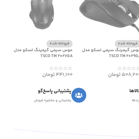
فروخته شده
فروخته شده
وس گیمینگ سیمی تسکو مدل
موس سیمی گیمینگ تسکو مدل
TSCO TM 2027GA
TSCO TM 2029G
508,20
تومان
441,100
تومان
لاها
پشتیبانی پاسخ‌گو
رندها
پشتیبانی و مشاوره فروش