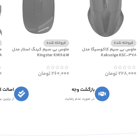
فروخته شده
فروخته شده
ماوس بی سیم کاکوسیگا مدل
ماوس بی سیم کینگ استار مدل
م
A
Kingstar KM165W
Kakusiga KSC-378
228,000
تومان
260,000
تومان
0
بازگشت وجه
اصالت کا
در صورت عدم رضایت
از برترین ب