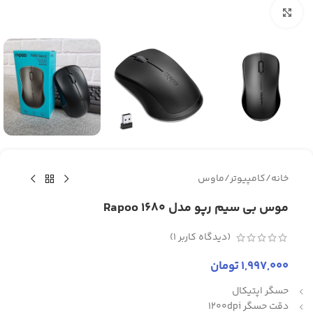
برای بزرگنمایی کلیک کنید
خانه
/
کامپیوتر
/
ماوس
موس بی سیم رپو مدل Rapoo 1680
(دیدگاه کاربر
1
)
1,997,000
تومان
حسگر اپتیکال
دقت حسگر 1200dpi