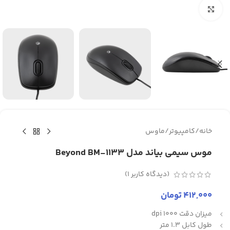
برای بزرگنمایی کلیک کنید
خانه
/
کامپیوتر
/
ماوس
موس سیمی بیاند مدل Beyond BM-1133
(دیدگاه کاربر
1
)
412,000
تومان
میزان دقت 1000 dpi
طول کابل 1.3 متر